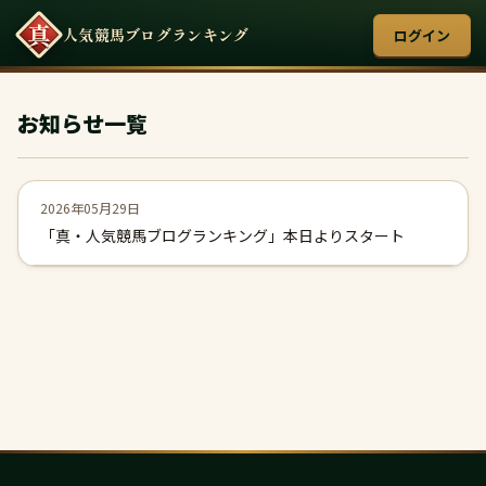
真
人気競馬ブログランキング
ログイン
お知らせ一覧
2026年05月29日
「真・人気競馬ブログランキング」本日よりスタート