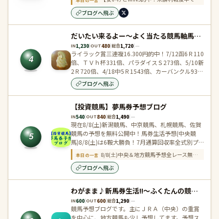
本日の一言
では時々無料予想、noteでは主に午前中の未勝利
ブログへ飛ぶ
戦を中心に予想を有料公開しています。
だいたい来るよー〜よく当たる競馬軸馬予想〜
1,230
480
1,720
—
IN
|
OUT
|
総合
|
ライラック賞三連複16.300円的中！7/12函6Ｒ110
4
倍、ＴＶｈ杯331倍、パラダイスＳ273倍、5/10新
2Ｒ720倍、4/18中5Ｒ1543倍、カーバンクル930
倍他的中！25年は万馬券的中30本 競馬予想のよく
ブログへ飛ぶ
当たる軸馬を独自ファクターで抽出、複勝率7割前
後のＢランク、8割前後のＡランク、9割前後のＳ
【投資競馬】夢馬券予想ブログ
ランクと3種類の軸馬公開中です！重賞、平場予想
も公開！
540
840
1,490
—
IN
|
OUT
|
総合
|
現在8/8(土)新潟競馬、中京競馬、札幌競馬、佐賀
競馬の予想を無料公開中！馬券生活予想(中央競
5
馬)8/8(土)は6鞍大勝負！7月通算回収率全式別プ
ラス収支達成！現在8年連続年間全式別プラス達成
8/8(土)中央＆地方競馬予想全レース無料提供中！
本日の一言
中！ブログ必見です！
ブログへ飛ぶ
わがまま♪新馬券生活!!～ふくたんの競馬予想～
600
600
1,290
—
IN
|
OUT
|
総合
|
競馬予想ブログです。主にＪＲＡ（中央）の重賞
を中心に、地方競馬も少し予想してます。予想ス