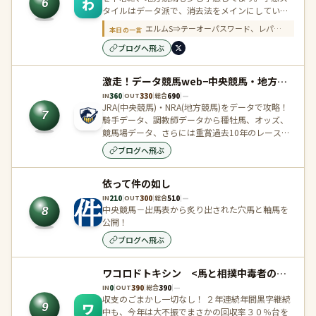
わ
6
タイルはデータ派で、消去法をメインにしていま
す。好きな券種は単勝なんですが、一番相性が良
エルムS⇒テーオーパスワード、レパードS⇒メルカントゥール・ドンエレクトス、CBC賞⇒レイピア・ディアナザール
本日の一言
い馬券は３連複です。何だか自分でも良く分から
ブログへ飛ぶ
ないですが宜しくお願い致します。
激走！データ競馬web−中央競馬・地方競馬のデータ予想サイト | JRA(中央競馬)・NRA(地方競馬)をデータで攻略！騎手データ、調教師データから種牡馬、オッズ、競馬場データ、さらには重賞過去10年
360
330
690
—
IN
|
OUT
|
総合
|
JRA(中央競馬)・NRA(地方競馬)をデータで攻略！
7
騎手データ、調教師データから種牡馬、オッズ、
競馬場データ、さらには重賞過去10年のレースデ
ータなど幅広く分析！競馬予想、馬券力UPのため
ブログへ飛ぶ
の濃い競馬データをお届けします
依って件の如し
210
300
510
—
IN
|
OUT
|
総合
|
中央競馬－出馬表から炙り出された穴馬と軸馬を
8
公開！
ブログへ飛ぶ
ワコロドトキシン <馬と相撲中毒者のブログ>
0
390
390
—
IN
|
OUT
|
総合
|
収支のごまかし一切なし！ ２年連続年間黒字継続
ワ
9
中も、今年は大不振でまさかの回収率３０％台を