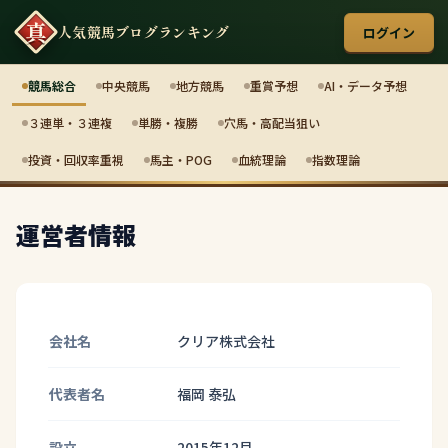
真
人気競馬ブログランキング
ログイン
競馬総合
中央競馬
地方競馬
重賞予想
AI・データ予想
３連単・３連複
単勝・複勝
穴馬・高配当狙い
投資・回収率重視
馬主・POG
血統理論
指数理論
運営者情報
会社名
クリア株式会社
代表者名
福岡 泰弘
設立
2015年12月