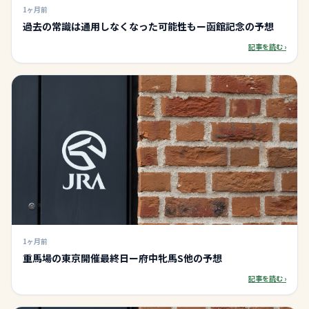
1ヶ月前
過去の常識は通用しなくなった可能性もー函館記念の予想
記事を読む ›
1ヶ月前
重馬場の東京開催最終日ー府中牝馬S他の予想
記事を読む ›