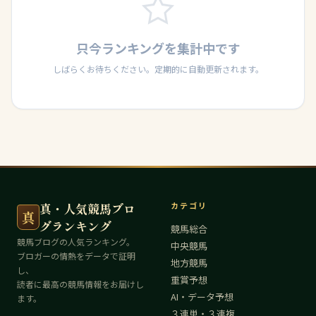
只今ランキングを集計中です
しばらくお待ちください。定期的に自動更新されます。
真・人気競馬ブロ
カテゴリ
真
グランキング
競馬総合
競馬ブログの人気ランキング。
中央競馬
ブロガーの情熱をデータで証明
地方競馬
し、
重賞予想
読者に最高の競馬情報をお届けし
AI・データ予想
ます。
３連単・３連複