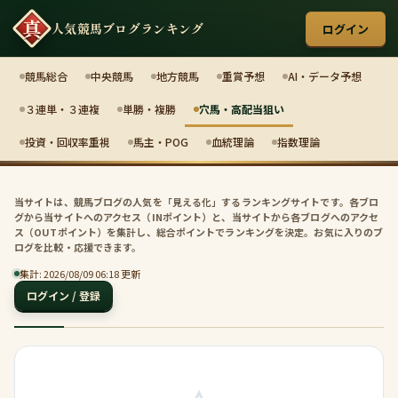
真
人気競馬ブログランキング
ログイン
競馬総合
中央競馬
地方競馬
重賞予想
AI・データ予想
３連単・３連複
単勝・複勝
穴馬・高配当狙い
投資・回収率重視
馬主・POG
血統理論
指数理論
当サイトは、競馬ブログの人気を「見える化」するランキングサイトです。各ブロ
グから当サイトへのアクセス（INポイント）と、当サイトから各ブログへのアクセ
ス（OUTポイント）を集計し、総合ポイントでランキングを決定。お気に入りのブ
ログを比較・応援できます。
集計: 2026/08/09 06:18 更新
ログイン / 登録