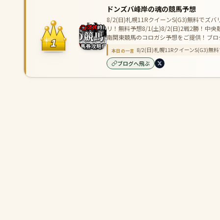
ドンズバ峰岸の魂の競馬予想
8/2(日)札幌11RクイーンS(G3)無料でズバ
リ！無料予想8/1(土)8/2(日)2戦2勝
南関東競馬のコロガシ予想をご提供！ブロ
1
8/2(日)札幌11RクイーンS(G3)
本日の一言
ブログへ飛ぶ