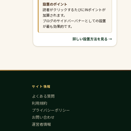
設置のポイント
読者がクリックするたびにINポイントが
加算されます。
ブログのサイドバーバナーとしての設置
が最も効果的です。
詳しい設置方法を見る →
サイト情報
よくある質問
利用規約
プライバシーポリシー
お問い合わせ
運営者情報