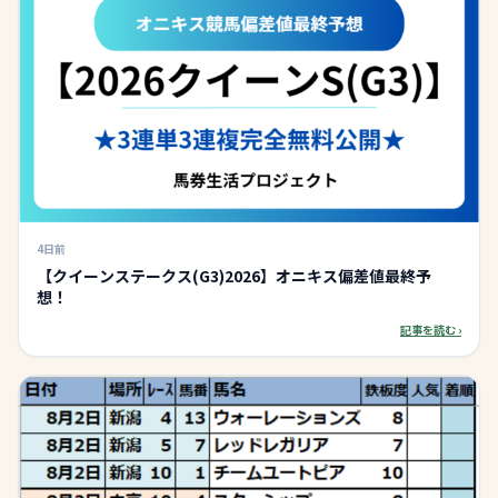
4日前
【クイーンステークス(G3)2026】オニキス偏差値最終予
想！
記事を読む ›