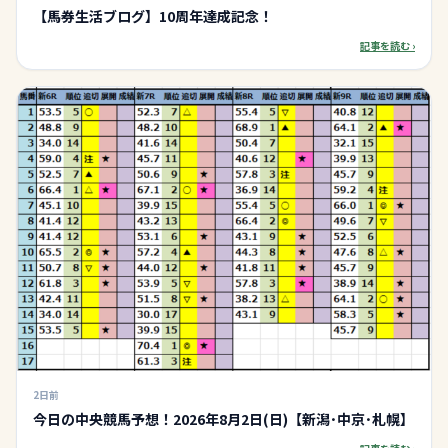
【馬券生活ブログ】10周年達成記念！
記事を読む ›
2日前
今日の中央競馬予想！2026年8月2日(日)【新潟･中京･札幌】