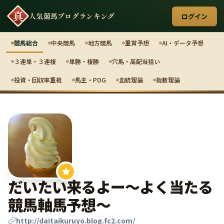
真
人気競馬ブログランキング
ログイン
競馬総合
中央競馬
地方競馬
重賞予想
AI・データ予想
３連単・３連複
単勝・複勝
穴馬・高配当狙い
投資・回収率重視
馬主・POG
血統理論
指数理論
だいたい来るよー〜よく当たる
競馬軸馬予想〜
http://daitaikuruyo.blog.fc2.com/