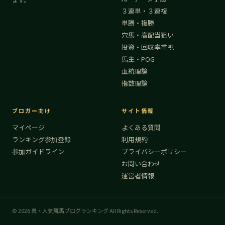
３連単・３連複
単勝・複勝
穴馬・高配当狙い
投資・回収率重視
馬主・POG
血統理論
指数理論
ブロガー向け
サイト情報
マイページ
よくある質問
ランキング参加登録
利用規約
参加ガイドライン
プライバシーポリシー
お問い合わせ
運営者情報
© 2026 真・人気競馬ブログランキング All Rights Reserved.